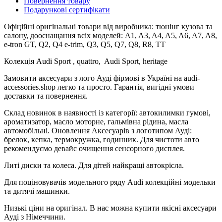
Повернення товару
Подарункові сертифікати
Офіційні оригінальні товари від виробника: тюнінг кузова та
салону, дооснащання всіх моделей: A1, A3, A4, A5, A6, A7, A8,
e-tron GT, Q2, Q4 e-trim, Q3, Q5, Q7, Q8, R8, TT
Колекція Audi Sport , quattro, Audi Sport, heritage
Замовити аксесуари з лого Ауді фірмові в Україні на audi-
accessories.shop легко та просто. Гарантія, вигідні умови
доставки та повернення.
Склад новинок в наявності із категорії: автокилимки гумові,
ароматизатор, масло моторне, гальмівна рідина, масла
автомобільні. Оновлення Аксесуарів з логотипом Ауді:
брелок, кепка, термокружка, годинник. Для чистоти авто
рекомендуємо девайс очищення сенсорного дисплея.
Литі диски та колеса. Для дітей найкращі автокрісла.
Для поціновувачів модельного ряду Audi колекційні модельки
та дитячі машинки.
Низькі ціни на оригінал. В нас можна купити якісні аксесуари
Ауді з Німеччини.