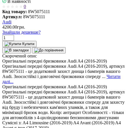
В наявності
0
Код товару:
8W5075111
Артикул:
8W5075111
Audi
4200.00грн.
Знайшли дешевше?
Купити
Скорочений опис
Оригінальні передні бризковики Audi A4 (2016-2019)
Оригінальні передні бризковики Audi A4 (2016-2019), артикул
8W5075111 - це додатковий захист днища і бамперів вашого
Audi. Зносостійкі і довговічні бризковики спереду ...
Читати
далі...
Оригінальні передні бризковики Audi A4 (2016-2019)
Оригінальні передні бризковики Audi A4 (2016-2019), артикул
8W5075111 - це додатковий захист днища і бамперів вашого
Audi. Зносостійкі і довговічні бризковики спереду для захисту
від бруду і небезпечних кам'яних уламків, а також для
мінімізації бризок води. Колір: антрацит Особливості: - тільки
для автомобілів з 4-циліндровими бензиновими двигунами
Сумісні з: A4 Limousine (2016-2019) A4 Avant (2016-2019) A4
Avant g-tron (2017-2019)