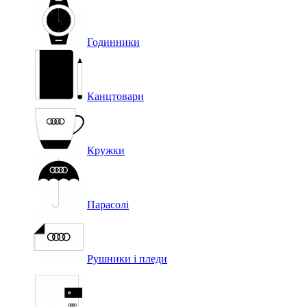
Годинники
Канцтовари
Кружки
Парасолі
Рушники і пледи