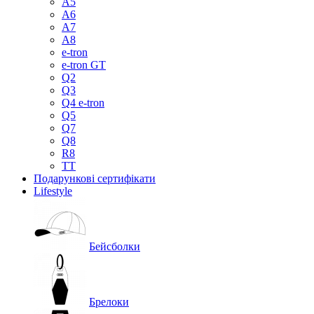
A5
A6
A7
A8
e-tron
e-tron GT
Q2
Q3
Q4 e-tron
Q5
Q7
Q8
R8
TT
Подарункові сертифікати
Lifestyle
Бейсболки
Брелоки