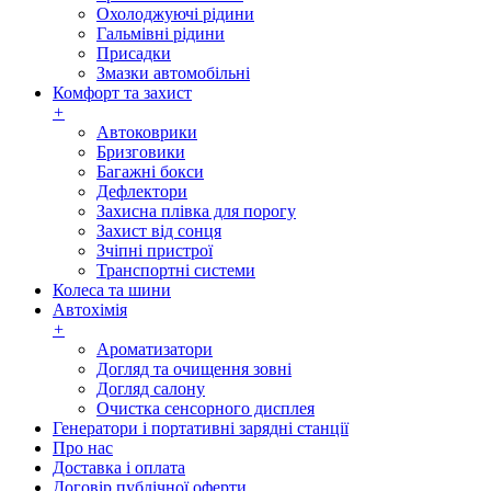
Охолоджуючі рідини
Гальмівні рідини
Присадки
Змазки автомобільні
Комфорт та захист
+
Автоковрики
Бризговики
Багажні бокси
Дефлектори
Захисна плівка для порогу
Захист від сонця
Зчіпні пристрої
Транспортні системи
Колеса та шини
Автохімія
+
Ароматизатори
Догляд та очищення зовні
Догляд салону
Очистка сенсорного дисплея
Генератори і портативні зарядні станції
Про нас
Доставка і оплата
Договір публічної оферти