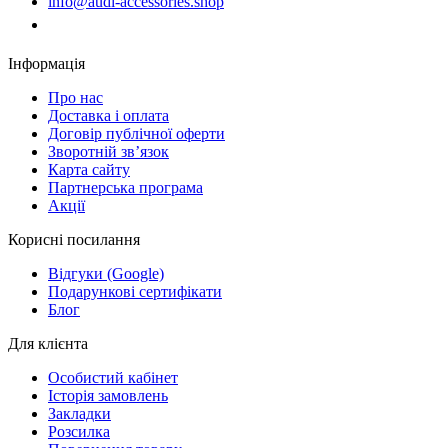
info@audi-accessories.shop
Замовити дзвінок
Інформація
Про нас
Доставка і оплата
Договір публічної оферти
Зворотній зв’язок
Карта сайту
Партнерська програма
Акції
Корисні посилання
Відгуки (Google)
Подарункові сертифікати
Блог
Для клієнта
Особистий кабінет
Історія замовлень
Закладки
Розсилка