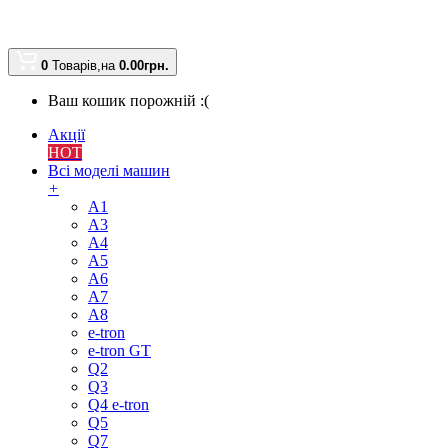
0
Товарів,
на
0.00
грн.
Ваш кошик порожній :(
Акції
HOT
Всі моделі машин
+
A1
A3
A4
A5
A6
A7
A8
e-tron
e-tron GT
Q2
Q3
Q4 e-tron
Q5
Q7