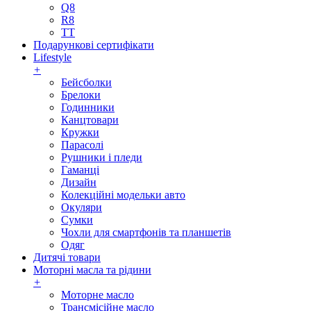
Q8
R8
TT
Подарункові сертифікати
Lifestyle
+
Бейсболки
Брелоки
Годинники
Канцтовари
Кружки
Парасолі
Рушники і пледи
Гаманці
Дизайн
Колекційні модельки авто
Окуляри
Сумки
Чохли для смартфонів та планшетів
Одяг
Дитячі товари
Моторні масла та рідини
+
Моторне масло
Трансмісійне масло