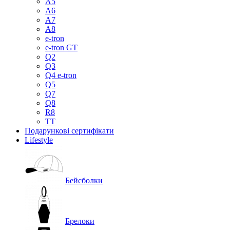
A5
A6
A7
A8
e-tron
e-tron GT
Q2
Q3
Q4 e-tron
Q5
Q7
Q8
R8
TT
Подарункові сертифікати
Lifestyle
Бейсболки
Брелоки