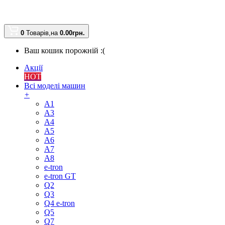
0
Товарів,
на
0.00
грн.
Ваш кошик порожній :(
Акції
HOT
Всі моделі машин
+
A1
A3
A4
A5
A6
A7
A8
e-tron
e-tron GT
Q2
Q3
Q4 e-tron
Q5
Q7