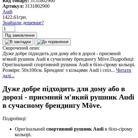
Код товару:
3131802900
Артикул:
3131802900
Audi
1422.61грн.
Знайшли дешевше?
Під замовлення
Скорочений опис
Дуже добре підходить для дому або в дорозі - приємний
м'який рушник Audi в сучасному брендингу Möve.Подробиці:
Оригінальний спортивний рушник Audi в біло-сірому кольорі.
Розміри: 50x100см. Брендинг з кільцями Audi і спіл...
Читати
далі...
Дуже добре підходить для дому або в
дорозі - приємний м'який рушник Audi
в сучасному брендингу Möve.
Подробиці:
Оригінальний
спортивний рушник Audi
в біло-сірому
кольорі.