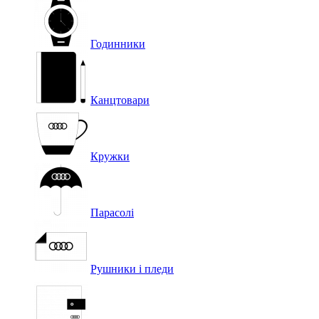
Годинники
Канцтовари
Кружки
Парасолі
Рушники і пледи