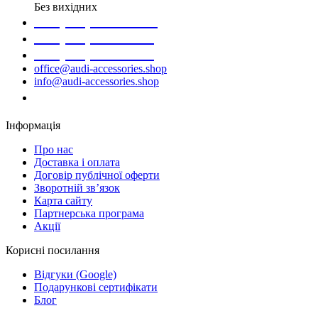
Без вихідних
+38 (098) 452- 45-12
+38 (068) 691-16-89
+38 (099) 522-80-38
office@audi-accessories.shop
info@audi-accessories.shop
Замовити дзвінок
Інформація
Про нас
Доставка і оплата
Договір публічної оферти
Зворотній зв’язок
Карта сайту
Партнерська програма
Акції
Корисні посилання
Відгуки (Google)
Подарункові сертифікати
Блог