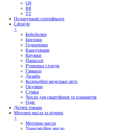
Q8
R8
TT
Подарункові сертифікати
Lifestyle
+
Бейсболки
Брелоки
Годинники
Канцтовари
Кружки
Парасолі
Рушники і пледи
Гаманці
Дизайн
Колекційні модельки авто
Окуляри
Сумки
Чохли для смартфонів та планшетів
Одяг
Дитячі товари
Моторні масла та рідини
+
Моторне масло
Трансмісійне масло