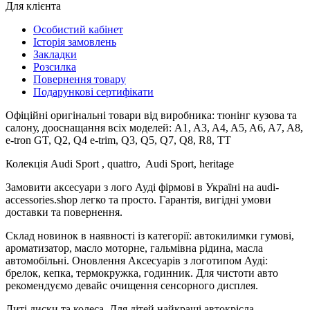
Для клієнта
Особистий кабінет
Історія замовлень
Закладки
Розсилка
Повернення товару
Подарункові сертифікати
Офіційні оригінальні товари від виробника: тюнінг кузова та
салону, дооснащання всіх моделей: A1, A3, A4, A5, A6, A7, A8,
e-tron GT, Q2, Q4 e-trim, Q3, Q5, Q7, Q8, R8, TT
Колекція Audi Sport , quattro, Audi Sport, heritage
Замовити аксесуари з лого Ауді фірмові в Україні на audi-
accessories.shop легко та просто. Гарантія, вигідні умови
доставки та повернення.
Склад новинок в наявності із категорії: автокилимки гумові,
ароматизатор, масло моторне, гальмівна рідина, масла
автомобільні. Оновлення Аксесуарів з логотипом Ауді:
брелок, кепка, термокружка, годинник. Для чистоти авто
рекомендуємо девайс очищення сенсорного дисплея.
Литі диски та колеса. Для дітей найкращі автокрісла.