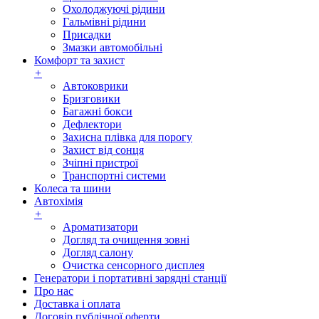
Охолоджуючі рідини
Гальмівні рідини
Присадки
Змазки автомобільні
Комфорт та захист
+
Автоковрики
Бризговики
Багажні бокси
Дефлектори
Захисна плівка для порогу
Захист від сонця
Зчіпні пристрої
Транспортні системи
Колеса та шини
Автохімія
+
Ароматизатори
Догляд та очищення зовні
Догляд салону
Очистка сенсорного дисплея
Генератори і портативні зарядні станції
Про нас
Доставка і оплата
Договір публічної оферти