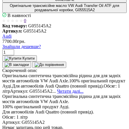
Оригінальне трансмісійне масло VW Audi Transfer Oil ATF для
роздавальної коробки, G055515A2
В наявності
0
Код товару:
G055145A2
Артикул:
G055145A2
Audi
7700.00грн.
Знайшли дешевше?
Купити
Скорочений опис
Оригінальна синтетична трансмісійна рідина для для задніх
мостів автомобілів VW Audi Axle.100% оригінальний продукт
Ауді.Для автомобілів Audi Quattro (повний привід).Обсяг: 1
літрАртикул: G055145A2...
Читати далі...
Оригінальна синтетична трансмісійна рідина для для задніх
мостів автомобілів VW Audi Axle.
100% оригінальний продукт Ауді.
Для автомобілів Audi Quattro (повний привід).
Обсяг: 1 літр
Артикул: G055145A2
Немає запитань про цей товар.