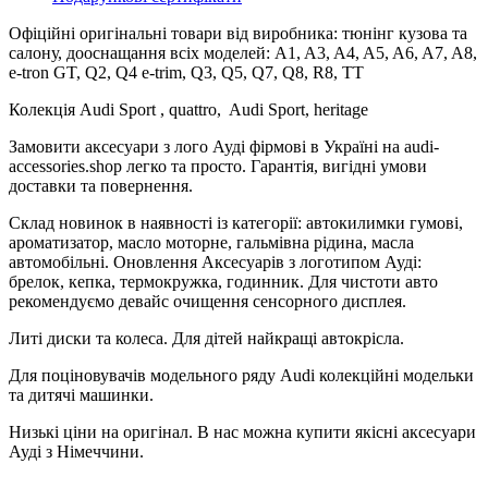
Офіційні оригінальні товари від виробника: тюнінг кузова та
салону, дооснащання всіх моделей: A1, A3, A4, A5, A6, A7, A8,
e-tron GT, Q2, Q4 e-trim, Q3, Q5, Q7, Q8, R8, TT
Колекція Audi Sport , quattro, Audi Sport, heritage
Замовити аксесуари з лого Ауді фірмові в Україні на audi-
accessories.shop легко та просто. Гарантія, вигідні умови
доставки та повернення.
Склад новинок в наявності із категорії: автокилимки гумові,
ароматизатор, масло моторне, гальмівна рідина, масла
автомобільні. Оновлення Аксесуарів з логотипом Ауді:
брелок, кепка, термокружка, годинник. Для чистоти авто
рекомендуємо девайс очищення сенсорного дисплея.
Литі диски та колеса. Для дітей найкращі автокрісла.
Для поціновувачів модельного ряду Audi колекційні модельки
та дитячі машинки.
Низькі ціни на оригінал. В нас можна купити якісні аксесуари
Ауді з Німеччини.