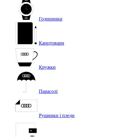
Годинники
Канцтовари
Кружки
Парасолі
Рушники і пледи