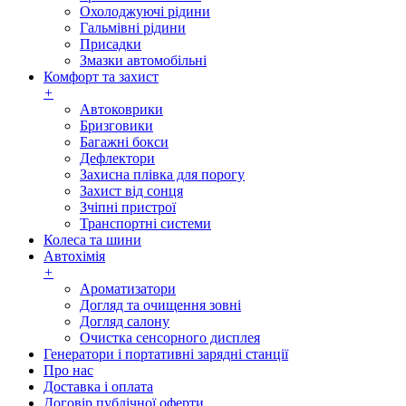
Охолоджуючі рідини
Гальмівні рідини
Присадки
Змазки автомобільні
Комфорт та захист
+
Автоковрики
Бризговики
Багажні бокси
Дефлектори
Захисна плівка для порогу
Захист від сонця
Зчіпні пристрої
Транспортні системи
Колеса та шини
Автохімія
+
Ароматизатори
Догляд та очищення зовні
Догляд салону
Очистка сенсорного дисплея
Генератори і портативні зарядні станції
Про нас
Доставка і оплата
Договір публічної оферти