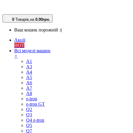
0
Товарів,
на
0.00
грн.
Ваш кошик порожній :(
Акції
HOT
Всі моделі машин
+
A1
A3
A4
A5
A6
A7
A8
e-tron
e-tron GT
Q2
Q3
Q4 e-tron
Q5
Q7