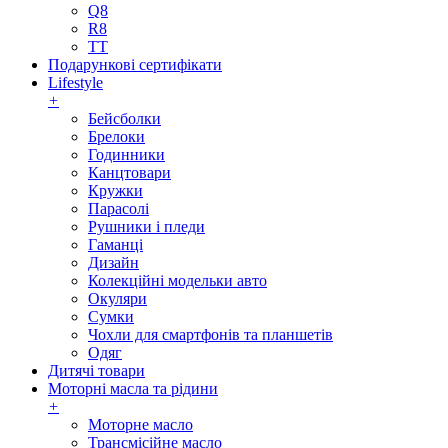
Q8
R8
TT
Подарункові сертифікати
Lifestyle
+
Бейсболки
Брелоки
Годинники
Канцтовари
Кружки
Парасолі
Рушники і пледи
Гаманці
Дизайн
Колекційні модельки авто
Окуляри
Сумки
Чохли для смартфонів та планшетів
Одяг
Дитячі товари
Моторні масла та рідини
+
Моторне масло
Трансмісійне масло