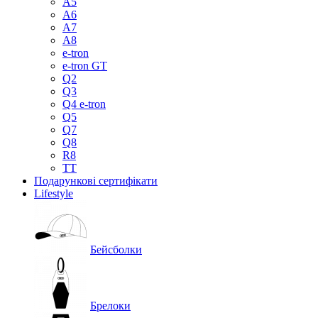
A5
A6
A7
A8
e-tron
e-tron GT
Q2
Q3
Q4 e-tron
Q5
Q7
Q8
R8
TT
Подарункові сертифікати
Lifestyle
Бейсболки
Брелоки