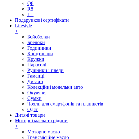
Q8
R8
TT
Подарункові сертифікати
Lifestyle
+
Бейсболки
Брелоки
Годинники
Канцтовари
Кружки
Парасолі
Рушники і пледи
Гаманці
Дизайн
Колекційні модельки авто
Окуляри
Сумки
Чохли для смартфонів та планшетів
Одяг
Дитячі товари
Моторні масла та рідини
+
Моторне масло
Трансмісійне масло