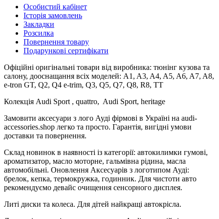
Особистий кабінет
Історія замовлень
Закладки
Розсилка
Повернення товару
Подарункові сертифікати
Офіційні оригінальні товари від виробника: тюнінг кузова та
салону, дооснащання всіх моделей: A1, A3, A4, A5, A6, A7, A8,
e-tron GT, Q2, Q4 e-trim, Q3, Q5, Q7, Q8, R8, TT
Колекція Audi Sport , quattro, Audi Sport, heritage
Замовити аксесуари з лого Ауді фірмові в Україні на audi-
accessories.shop легко та просто. Гарантія, вигідні умови
доставки та повернення.
Склад новинок в наявності із категорії: автокилимки гумові,
ароматизатор, масло моторне, гальмівна рідина, масла
автомобільні. Оновлення Аксесуарів з логотипом Ауді:
брелок, кепка, термокружка, годинник. Для чистоти авто
рекомендуємо девайс очищення сенсорного дисплея.
Литі диски та колеса. Для дітей найкращі автокрісла.