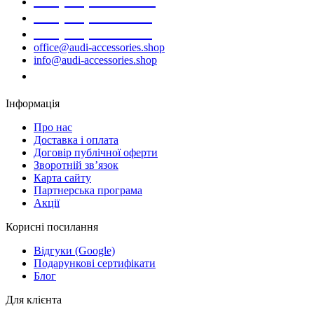
+38 (098) 452- 45-12
+38 (068) 691-16-89
+38 (099) 522-80-38
office@audi-accessories.shop
info@audi-accessories.shop
Замовити дзвінок
Інформація
Про нас
Доставка і оплата
Договір публічної оферти
Зворотній зв’язок
Карта сайту
Партнерська програма
Акції
Корисні посилання
Відгуки (Google)
Подарункові сертифікати
Блог
Для клієнта