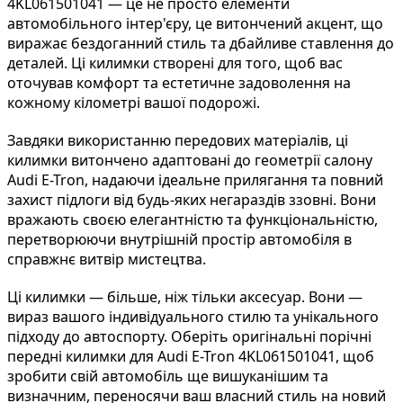
4KL061501041 — це не просто елементи
автомобільного інтер'єру, це витончений акцент, що
виражає бездоганний стиль та дбайливе ставлення до
деталей. Ці килимки створені для того, щоб вас
оточував комфорт та естетичне задоволення на
кожному кілометрі вашої подорожі.
Завдяки використанню передових матеріалів, ці
килимки витончено адаптовані до геометрії салону
Audi E-Tron, надаючи ідеальне прилягання та повний
захист підлоги від будь-яких негараздів ззовні. Вони
вражають своєю елегантністю та функціональністю,
перетворюючи внутрішній простір автомобіля в
справжнє витвір мистецтва.
Ці килимки — більше, ніж тільки аксесуар. Вони —
вираз вашого індивідуального стилю та унікального
підходу до автоспорту. Оберіть оригінальні порічні
передні килимки для Audi E-Tron 4KL061501041, щоб
зробити свій автомобіль ще вишуканішим та
визначним, переносячи ваш власний стиль на новий