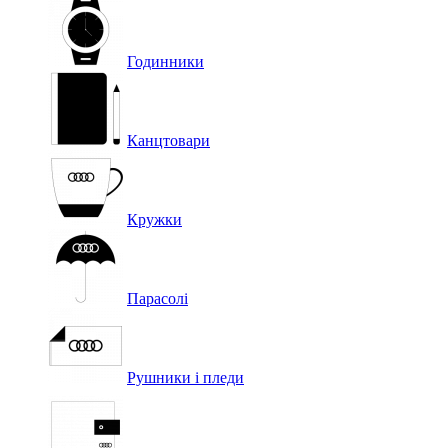
Годинники
Канцтовари
Кружки
Парасолі
Рушники і пледи