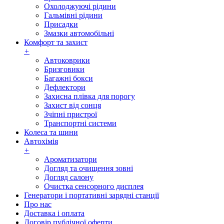
Охолоджуючі рідини
Гальмівні рідини
Присадки
Змазки автомобільні
Комфорт та захист
+
Автоковрики
Бризговики
Багажні бокси
Дефлектори
Захисна плівка для порогу
Захист від сонця
Зчіпні пристрої
Транспортні системи
Колеса та шини
Автохімія
+
Ароматизатори
Догляд та очищення зовні
Догляд салону
Очистка сенсорного дисплея
Генератори і портативні зарядні станції
Про нас
Доставка і оплата
Договір публічної оферти