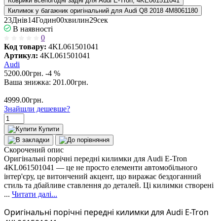
Коврики всепогодні задні для Audi E-Tron, 4KE061511041
Килимок у багажник оригінальний для Audi Q8 2018 4M8061180
2
3
Днів
1
4
Годин
0
0
хвилин
2
8
сек
В наявності
0
Код товару:
4KL061501041
Артикул:
4KL061501041
Audi
5200.00грн.
-4 %
Ваша знижка:
201.00
грн.
4999.00грн.
Знайшли дешевше?
Купити
Скорочений опис
Оригінальні порічні передні килимки для Audi E-Tron
4KL061501041 — це не просто елементи автомобільного
інтер'єру, це витончений акцент, що виражає бездоганний
стиль та дбайливе ставлення до деталей. Ці килимки створені
...
Читати далі...
Оригінальні порічні передні килимки для Audi E-Tron