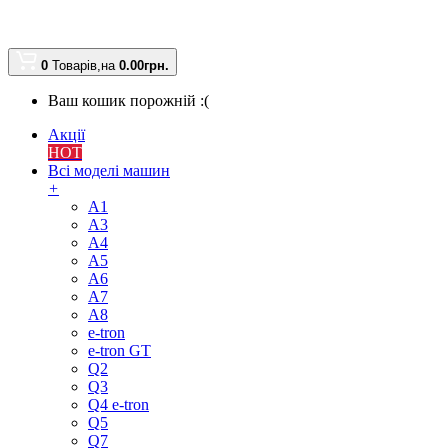
0
Товарів,
на
0.00
грн.
Ваш кошик порожній :(
Акції
HOT
Всі моделі машин
+
A1
A3
A4
A5
A6
A7
A8
e-tron
e-tron GT
Q2
Q3
Q4 e-tron
Q5
Q7