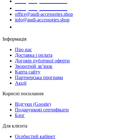
+38 (068) 691-16-89
+38 (099) 522-80-38
office@audi-accessories.shop
info@audi-accessories.shop
Замовити дзвінок
Інформація
Про нас
Доставка і оплата
Договір публічної оферти
Зворотній зв’язок
Карта сайту
Партнерська програма
Акції
Корисні посилання
Відгуки (Google)
Подарункові сертифікати
Блог
Для клієнта
Особистий кабінет