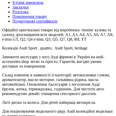
Історія замовлень
Закладки
Розсилка
Повернення товару
Подарункові сертифікати
Офіційні оригінальні товари від виробника: тюнінг кузова та
салону, дооснащання всіх моделей: A1, A3, A4, A5, A6, A7, A8,
e-tron GT, Q2, Q4 e-trim, Q3, Q5, Q7, Q8, R8, TT
Колекція Audi Sport , quattro, Audi Sport, heritage
Замовити аксесуари з лого Ауді фірмові в Україні на audi-
accessories.shop легко та просто. Гарантія, вигідні умови
доставки та повернення.
Склад новинок в наявності із категорії: автокилимки гумові,
ароматизатор, масло моторне, гальмівна рідина, масла
автомобільні. Оновлення Аксесуарів з логотипом Ауді:
брелок, кепка, термокружка, годинник. Для чистоти авто
рекомендуємо девайс очищення сенсорного дисплея.
Литі диски та колеса. Для дітей найкращі автокрісла.
Для поціновувачів модельного ряду Audi колекційні модельки
та дитячі машинки.