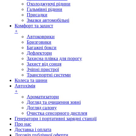
Охолоджуючі рідини
Гальмівні рідини
Присадки
Змазки автомобільні
Комфорт та захист
+
Автоковрики
Бризговики
Багажні бокси
Дефлектори
Захисна плівка для порогу
Захист від сонця
Зчіпні пристрої
Транспортні системи
Колеса та шини
Автохімія
+
Ароматизатори
Догляд та очищення зовні
Догляд салону
Очистка сенсорного дисплея
Генератори і портативні зарядні станції
Про нас
Доставка і оплата
Договір публічної оферти