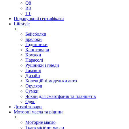
Q8
R8
TT
Подарункові сертифікати
Lifestyle
+
Бейсболки
Брелоки
Годинники
Канцтовари
Кружки
Парасолі
Рушники і пледи
Гаманці
Дизайн
Колекційні модельки авто
Окуляри
Сумки
Чохли для смартфонів та планшетів
Одяг
Дитячі товари
Моторні масла та рідини
+
Моторне масло
Трансмісійне масло