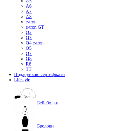
A5
A6
A7
A8
e-tron
e-tron GT
Q2
Q3
Q4 e-tron
Q5
Q7
Q8
R8
TT
Подарункові сертифікати
Lifestyle
Бейсболки
Брелоки