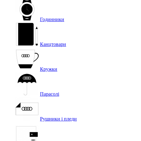
Годинники
Канцтовари
Кружки
Парасолі
Рушники і пледи