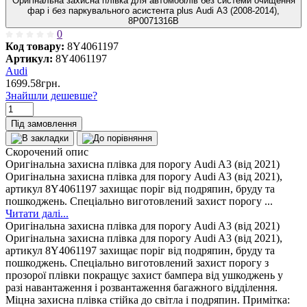
Оригінальна захисна плівка для автомобілів без системи очищення
фар і без паркувального асистента plus Audi A3 (2008-2014),
8P0071316B
0
Код товару:
8Y4061197
Артикул:
8Y4061197
Audi
1699.58грн.
Знайшли дешевше?
Під замовлення
Скорочений опис
Оригінальна захисна плівка для порогу Audi A3 (від 2021)
Оригінальна захисна плівка для порогу Audi A3 (від 2021),
артикул 8Y4061197 захищає поріг від подряпин, бруду та
пошкоджень. Спеціально виготовлений захист порогу ...
Читати далі...
Оригінальна захисна плівка для порогу Audi A3 (від 2021)
Оригінальна захисна плівка для порогу Audi A3 (від 2021),
артикул 8Y4061197 захищає поріг від подряпин, бруду та
пошкоджень. Спеціально виготовлений захист порогу з
прозорої плівки покращує захист бампера від ушкоджень у
разі навантаження і розвантаження багажного відділення.
Міцна захисна плівка стійка до світла і подряпин. Примітка: