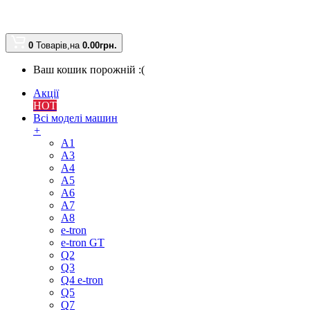
0
Товарів,
на
0.00
грн.
Ваш кошик порожній :(
Акції
HOT
Всі моделі машин
+
A1
A3
A4
A5
A6
A7
A8
e-tron
e-tron GT
Q2
Q3
Q4 e-tron
Q5
Q7