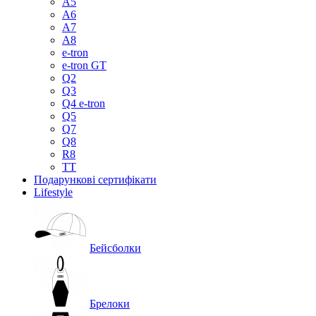
A5
A6
A7
A8
e-tron
e-tron GT
Q2
Q3
Q4 e-tron
Q5
Q7
Q8
R8
TT
Подарункові сертифікати
Lifestyle
Бейсболки
Брелоки