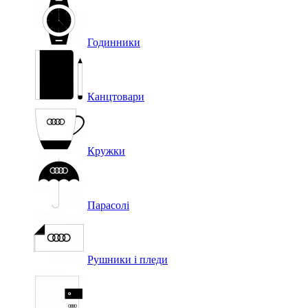
Годинники
Канцтовари
Кружки
Парасолі
Рушники і пледи