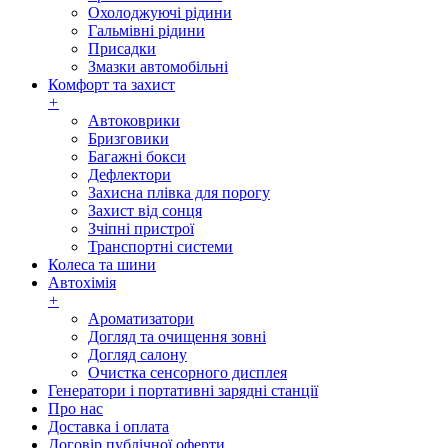
Охолоджуючі рідини
Гальмівні рідини
Присадки
Змазки автомобільні
Комфорт та захист
+
Автоковрики
Бризговики
Багажні бокси
Дефлектори
Захисна плівка для порогу
Захист від сонця
Зчіпні пристрої
Транспортні системи
Колеса та шини
Автохімія
+
Ароматизатори
Догляд та очищення зовні
Догляд салону
Очистка сенсорного дисплея
Генератори і портативні зарядні станції
Про нас
Доставка і оплата
Договір публічної оферти