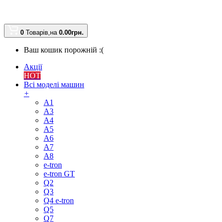
0
Товарів,
на
0.00
грн.
Ваш кошик порожній :(
Акції
HOT
Всі моделі машин
+
A1
A3
A4
A5
A6
A7
A8
e-tron
e-tron GT
Q2
Q3
Q4 e-tron
Q5
Q7