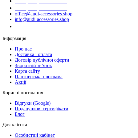
+38 (068) 691-16-89
+38 (099) 522-80-38
office@audi-accessories.shop
info@audi-accessories.shop
Замовити дзвінок
Інформація
Про нас
Доставка і оплата
Договір публічної оферти
Зворотній зв’язок
Карта сайту
Партнерська програма
Акції
Корисні посилання
Відгуки (Google)
Подарункові сертифікати
Блог
Для клієнта
Особистий кабінет