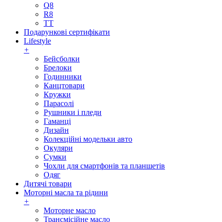
Q8
R8
TT
Подарункові сертифікати
Lifestyle
+
Бейсболки
Брелоки
Годинники
Канцтовари
Кружки
Парасолі
Рушники і пледи
Гаманці
Дизайн
Колекційні модельки авто
Окуляри
Сумки
Чохли для смартфонів та планшетів
Одяг
Дитячі товари
Моторні масла та рідини
+
Моторне масло
Трансмісійне масло