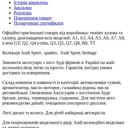
Історія замовлень
Закладки
Розсилка
Повернення товару
Подарункові сертифікати
Офіційні оригінальні товари від виробника: тюнінг кузова та
салону, дооснащання всіх моделей: A1, A3, A4, A5, A6, A7, A8,
e-tron GT, Q2, Q4 e-trim, Q3, Q5, Q7, Q8, R8, TT
Колекція Audi Sport , quattro, Audi Sport, heritage
Замовити аксесуари з лого Ауді фірмові в Україні на audi-
accessories.shop легко та просто. Гарантія, вигідні умови
доставки та повернення.
Склад новинок в наявності із категорії: автокилимки гумові,
ароматизатор, масло моторне, гальмівна рідина, масла
автомобільні. Оновлення Аксесуарів з логотипом Ауді:
брелок, кепка, термокружка, годинник. Для чистоти авто
рекомендуємо девайс очищення сенсорного дисплея.
Литі диски та колеса. Для дітей найкращі автокрісла.
Для поціновувачів модельного ряду Audi колекційні модельки
та дитячі машинки.