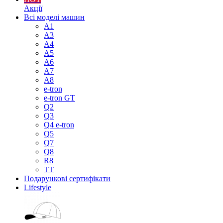
Акції
Всі моделі машин
A1
A3
A4
A5
A6
A7
A8
e-tron
e-tron GT
Q2
Q3
Q4 e-tron
Q5
Q7
Q8
R8
TT
Подарункові сертифікати
Lifestyle