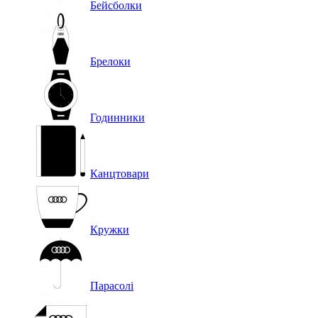
Бейсболки
Брелоки
Годинники
Канцтовари
Кружки
Парасолі