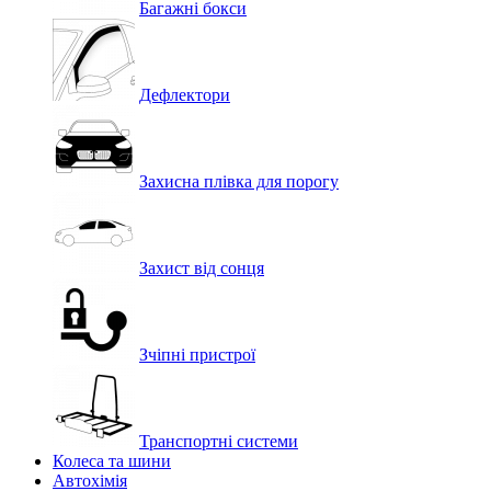
Багажні бокси
Дефлектори
Захисна плівка для порогу
Захист від сонця
Зчіпні пристрої
Транспортні системи
Колеса та шини
Автохімія