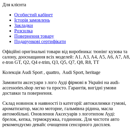
Для клієнта
Особистий кабінет
Історія замовлень
Закладки
Розсилка
Повернення товару
Подарункові сертифікати
Офіційні оригінальні товари від виробника: тюнінг кузова та
салону, дооснащання всіх моделей: A1, A3, A4, A5, A6, A7, A8,
e-tron GT, Q2, Q4 e-trim, Q3, Q5, Q7, Q8, R8, TT
Колекція Audi Sport , quattro, Audi Sport, heritage
Замовити аксесуари з лого Ауді фірмові в Україні на audi-
accessories.shop легко та просто. Гарантія, вигідні умови
доставки та повернення.
Склад новинок в наявності із категорії: автокилимки гумові,
ароматизатор, масло моторне, гальмівна рідина, масла
автомобільні. Оновлення Аксесуарів з логотипом Ауді:
брелок, кепка, термокружка, годинник. Для чистоти авто
рекомендуємо девайс очищення сенсорного дисплея.