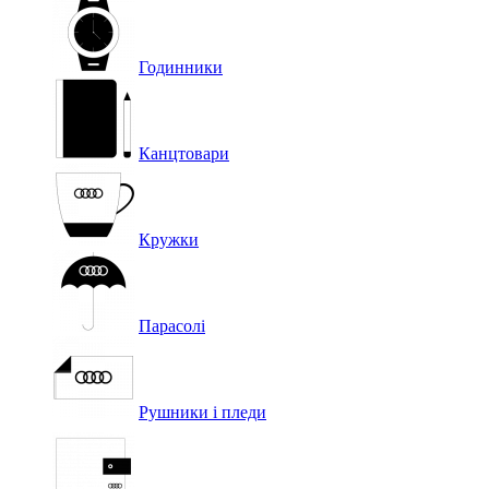
Годинники
Канцтовари
Кружки
Парасолі
Рушники і пледи