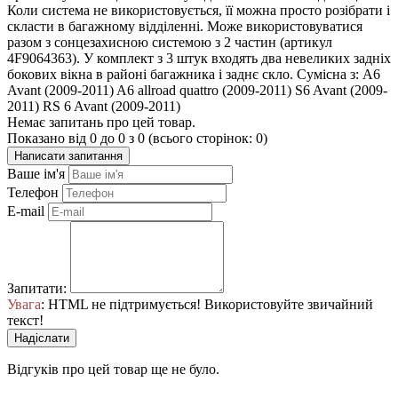
Коли система не використовується, її можна просто розібрати і
скласти в багажному відділенні. Може використовуватися
разом з сонцезахисною системою з 2 частин (артикул
4F9064363). У комплект з 3 штук входять два невеликих задніх
бокових вікна в районі багажника і заднє скло. Сумісна з: A6
Avant (2009-2011) A6 allroad quattro (2009-2011) S6 Avant (2009-
2011) RS 6 Avant (2009-2011)
Немає запитань про цей товар.
Показано від 0 до 0 з 0 (всього сторінок: 0)
Написати запитання
Ваше ім'я
Телефон
E-mail
Запитати:
Увага
: HTML не підтримується! Використовуйте звичайний
текст!
Надіслати
Відгуків про цей товар ще не було.