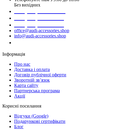
Без вихідних
+38 (098) 452- 45-12
+38 (068) 691-16-89
+38 (099) 522-80-38
office@audi-accessories.shop
info@audi-accessories.shop
Замовити дзвінок
Інформація
Про нас
Доставка і оплата
Договір публічної оферти
Зворотній зв’язок
Карта сайту
Партнерська програма
Акції
Корисні посилання
Відгуки (Google)
Подарункові сертифікати
Блог