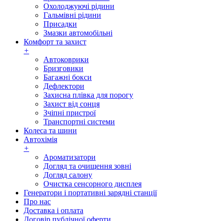
Охолоджуючі рідини
Гальмівні рідини
Присадки
Змазки автомобільні
Комфорт та захист
+
Автоковрики
Бризговики
Багажні бокси
Дефлектори
Захисна плівка для порогу
Захист від сонця
Зчіпні пристрої
Транспортні системи
Колеса та шини
Автохімія
+
Ароматизатори
Догляд та очищення зовні
Догляд салону
Очистка сенсорного дисплея
Генератори і портативні зарядні станції
Про нас
Доставка і оплата
Договір публічної оферти