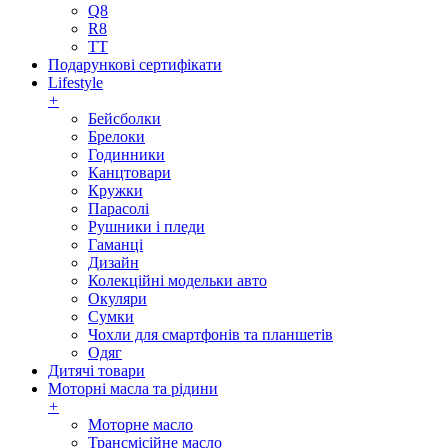
Q8
R8
TT
Подарункові сертифікати
Lifestyle
+
Бейсболки
Брелоки
Годинники
Канцтовари
Кружки
Парасолі
Рушники і пледи
Гаманці
Дизайн
Колекційні модельки авто
Окуляри
Сумки
Чохли для смартфонів та планшетів
Одяг
Дитячі товари
Моторні масла та рідини
+
Моторне масло
Трансмісійне масло