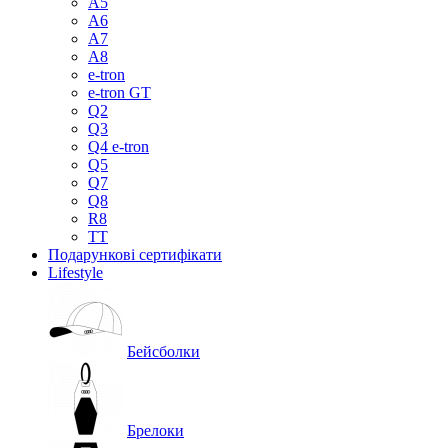
A5
A6
A7
A8
e-tron
e-tron GT
Q2
Q3
Q4 e-tron
Q5
Q7
Q8
R8
TT
Подарункові сертифікати
Lifestyle
Бейсболки
Брелоки