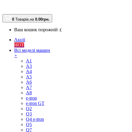
0
Товарів,
на
0.00
грн.
Ваш кошик порожній :(
Акції
HOT
Всі моделі машин
+
A1
A3
A4
A5
A6
A7
A8
e-tron
e-tron GT
Q2
Q3
Q4 e-tron
Q5
Q7