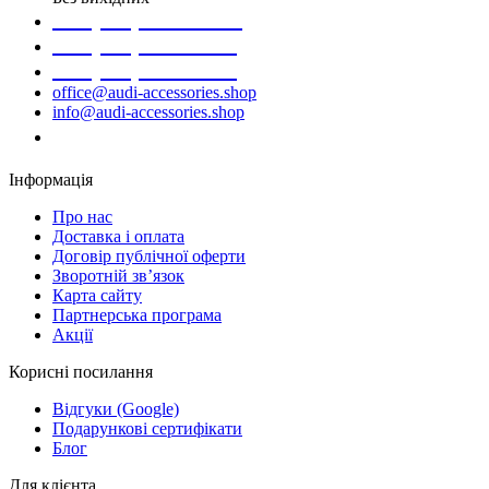
+38 (098) 452- 45-12
+38 (068) 691-16-89
+38 (099) 522-80-38
office@audi-accessories.shop
info@audi-accessories.shop
Замовити дзвінок
Інформація
Про нас
Доставка і оплата
Договір публічної оферти
Зворотній зв’язок
Карта сайту
Партнерська програма
Акції
Корисні посилання
Відгуки (Google)
Подарункові сертифікати
Блог
Для клієнта