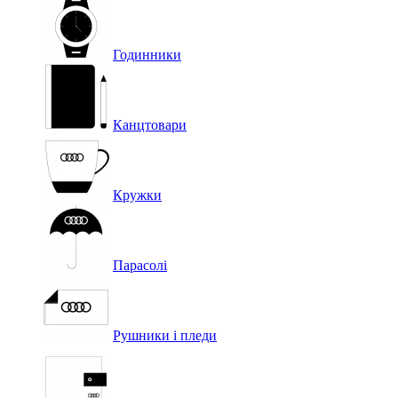
Годинники
Канцтовари
Кружки
Парасолі
Рушники і пледи