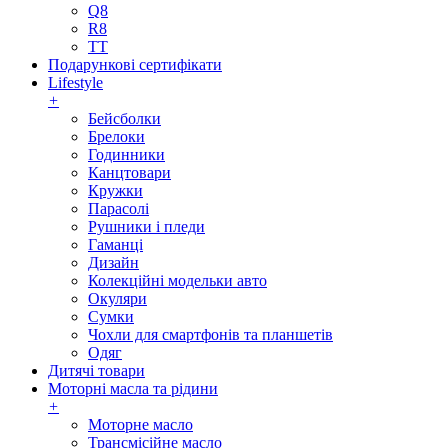
Q8
R8
TT
Подарункові сертифікати
Lifestyle
+
Бейсболки
Брелоки
Годинники
Канцтовари
Кружки
Парасолі
Рушники і пледи
Гаманці
Дизайн
Колекційні модельки авто
Окуляри
Сумки
Чохли для смартфонів та планшетів
Одяг
Дитячі товари
Моторні масла та рідини
+
Моторне масло
Трансмісійне масло