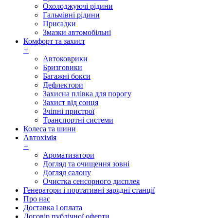
Охолоджуючі рідини
Гальмівні рідини
Присадки
Змазки автомобільні
Комфорт та захист
+
Автоковрики
Бризговики
Багажні бокси
Дефлектори
Захисна плівка для порогу
Захист від сонця
Зчіпні пристрої
Транспортні системи
Колеса та шини
Автохімія
+
Ароматизатори
Догляд та очищення зовні
Догляд салону
Очистка сенсорного дисплея
Генератори і портативні зарядні станції
Про нас
Доставка і оплата
Договір публічної оферти