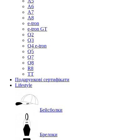
A5
A6
A7
A8
e-tron
e-tron GT
Q2
Q3
Q4 e-tron
Q5
Q7
Q8
R8
TT
Подарункові сертифікати
Lifestyle
Бейсболки
Брелоки