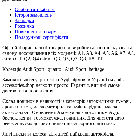
Особистий кабінет
Історія замовлень
Закладки
Розсилка
Повернення товару
Подарункові сертифікати
Офіційні оригінальні товари від виробника: тюнінг кузова та
салону, дооснащання всіх моделей: A1, A3, A4, A5, A6, A7, A8,
e-tron GT, Q2, Q4 e-trim, Q3, Q5, Q7, Q8, R8, TT
Колекція Audi Sport , quattro, Audi Sport, heritage
Замовити аксесуари з лого Ауді фірмові в Україні на audi-
accessories.shop легко та просто. Гарантія, вигідні умови
доставки та повернення.
Склад новинок в наявності із категорії: автокилимки гумові,
ароматизатор, масло моторне, гальмівна рідина, масла
автомобільні. Оновлення Аксесуарів з логотипом Ауді:
брелок, кепка, термокружка, годинник. Для чистоти авто
рекомендуємо девайс очищення сенсорного дисплея.
Литі диски та колеса. Для дітей найкращі автокрісла.