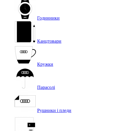
Годинники
Канцтовари
Кружки
Парасолі
Рушники і пледи