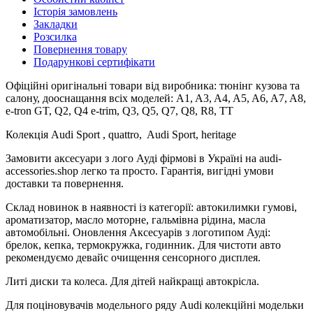
Історія замовлень
Закладки
Розсилка
Повернення товару
Подарункові сертифікати
Офіційні оригінальні товари від виробника: тюнінг кузова та
салону, дооснащання всіх моделей: A1, A3, A4, A5, A6, A7, A8,
e-tron GT, Q2, Q4 e-trim, Q3, Q5, Q7, Q8, R8, TT
Колекція Audi Sport , quattro, Audi Sport, heritage
Замовити аксесуари з лого Ауді фірмові в Україні на audi-
accessories.shop легко та просто. Гарантія, вигідні умови
доставки та повернення.
Склад новинок в наявності із категорії: автокилимки гумові,
ароматизатор, масло моторне, гальмівна рідина, масла
автомобільні. Оновлення Аксесуарів з логотипом Ауді:
брелок, кепка, термокружка, годинник. Для чистоти авто
рекомендуємо девайс очищення сенсорного дисплея.
Литі диски та колеса. Для дітей найкращі автокрісла.
Для поціновувачів модельного ряду Audi колекційні модельки