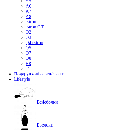
A5
A6
A7
A8
e-tron
e-tron GT
Q2
Q3
Q4 e-tron
Q5
Q7
Q8
R8
TT
Подарункові сертифікати
Lifestyle
Бейсболки
Брелоки