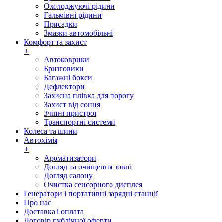
Охолоджуючі рідини
Гальмівні рідини
Присадки
Змазки автомобільні
Комфорт та захист
+
Автоковрики
Бризговики
Багажні бокси
Дефлектори
Захисна плівка для порогу
Захист від сонця
Зчіпні пристрої
Транспортні системи
Колеса та шини
Автохімія
+
Ароматизатори
Догляд та очищення зовні
Догляд салону
Очистка сенсорного дисплея
Генератори і портативні зарядні станції
Про нас
Доставка і оплата
Договір публічної оферти