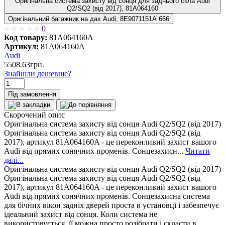
Оригінальна система захисту від сонця для заднього скла Audi
Q2/SQ2 (від 2017), 81A064160
Оригінальний багажник на дах Audi, 8E9071151A 666
0
Код товару:
81A064160A
Артикул:
81A064160A
Audi
5508.63грн.
Знайшли дешевше?
Під замовлення
Скорочений опис
Оригінальна система захисту від сонця Audi Q2/SQ2 (від 2017)
Оригінальна система захисту від сонця Audi Q2/SQ2 (від
2017), артикул 81A064160A - це переконливий захист вашого
Audi від прямих сонячних променів. Сонцезахисн...
Читати
далі...
Оригінальна система захисту від сонця Audi Q2/SQ2 (від 2017)
Оригінальна система захисту від сонця Audi Q2/SQ2 (від
2017), артикул 81A064160A - це переконливий захист вашого
Audi від прямих сонячних променів. Сонцезахисна система
для бічних вікон задніх дверей проста в установці і забезпечує
ідеальний захист від сонця. Коли система не
використовується, її можна просто розібрати і скласти в