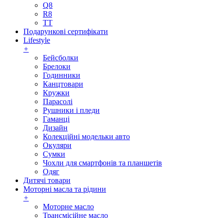
Q8
R8
TT
Подарункові сертифікати
Lifestyle
+
Бейсболки
Брелоки
Годинники
Канцтовари
Кружки
Парасолі
Рушники і пледи
Гаманці
Дизайн
Колекційні модельки авто
Окуляри
Сумки
Чохли для смартфонів та планшетів
Одяг
Дитячі товари
Моторні масла та рідини
+
Моторне масло
Трансмісійне масло