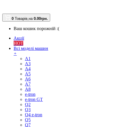
0
Товарів,
на
0.00
грн.
Ваш кошик порожній :(
Акції
HOT
Всі моделі машин
+
A1
A3
A4
A5
A6
A7
A8
e-tron
e-tron GT
Q2
Q3
Q4 e-tron
Q5
Q7