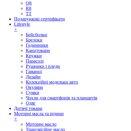
Q8
R8
TT
Подарункові сертифікати
Lifestyle
+
Бейсболки
Брелоки
Годинники
Канцтовари
Кружки
Парасолі
Рушники і пледи
Гаманці
Дизайн
Колекційні модельки авто
Окуляри
Сумки
Чохли для смартфонів та планшетів
Одяг
Дитячі товари
Моторні масла та рідини
+
Моторне масло
Трансмісійне масло