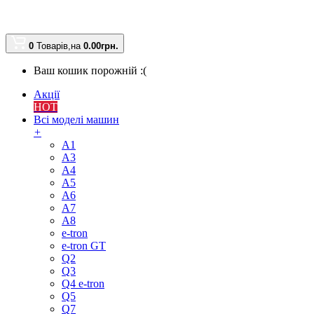
0
Товарів,
на
0.00
грн.
Ваш кошик порожній :(
Акції
HOT
Всі моделі машин
+
A1
A3
A4
A5
A6
A7
A8
e-tron
e-tron GT
Q2
Q3
Q4 e-tron
Q5
Q7