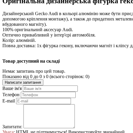
Оригінальна дизайнерська фігурка геко
Дизайнерський Gecko Audi в кольорі алюмінію може бути приєдн
допомогою кріплення монтажу), а також до придатних металев
вбудованого магніту).
100% оригінальний аксесуар Audi.
Оптично привабливий у інтер'єрі автомобіля.
Колір: алюміній.
Повна доставка: 1x фігурка гекону, включаючи магніт і кліпсу д
Товар доступний на складі
Немає запитань про цей товар.
Показано від 0 до 0 з 0 (всього сторінок: 0)
Написати запитання
Ваше ім'я
Телефон
E-mail
Запитати:
Увага
: HTML не підтримується! Використовуйте звичайний