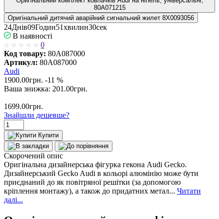
Оригінальний комплект ковпачків Audi на ніпель, універсальні,
80A071215
Оригінальний дитячий аварійний сигнальний жилет 8X0093056
2
4
Днів
0
9
Годин
5
1
хвилин
3
0
сек
В наявності
0
Код товару:
80A087000
Артикул:
80A087000
Audi
1900.00грн.
-11 %
Ваша знижка:
201.00
грн.
1699.00грн.
Знайшли дешевше?
Купити
Скорочений опис
Оригінальна дизайнерська фігурка гекона Audi Gecko.
Дизайнерський Gecko Audi в кольорі алюмінію може бути
приєднаний до як повітряної решітки (за допомогою
кріплення монтажу), а також до придатних метал...
Читати
далі...