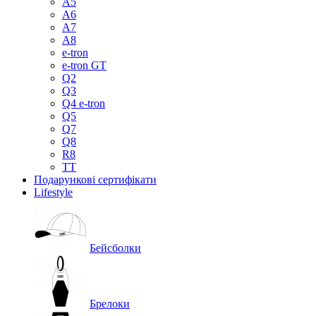
A5
A6
A7
A8
e-tron
e-tron GT
Q2
Q3
Q4 e-tron
Q5
Q7
Q8
R8
TT
Подарункові сертифікати
Lifestyle
Бейсболки
Брелоки