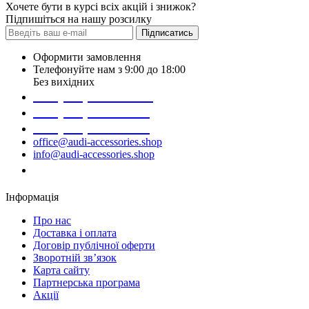
Хочете бути в курсі всіх акцій і знижок?
Підпишіться на нашу розсилку
Підписатись
Оформити замовлення
Телефонуйте нам з 9:00 до 18:00
Без вихідних
+38 (098) 452- 45-12
+38 (068) 691-16-89
+38 (099) 522-80-38
office@audi-accessories.shop
info@audi-accessories.shop
Замовити дзвінок
Інформація
Про нас
Доставка і оплата
Договір публічної оферти
Зворотній зв’язок
Карта сайту
Партнерська програма
Акції