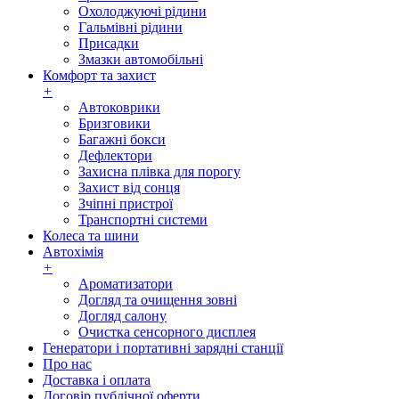
Охолоджуючі рідини
Гальмівні рідини
Присадки
Змазки автомобільні
Комфорт та захист
+
Автоковрики
Бризговики
Багажні бокси
Дефлектори
Захисна плівка для порогу
Захист від сонця
Зчіпні пристрої
Транспортні системи
Колеса та шини
Автохімія
+
Ароматизатори
Догляд та очищення зовні
Догляд салону
Очистка сенсорного дисплея
Генератори і портативні зарядні станції
Про нас
Доставка і оплата
Договір публічної оферти