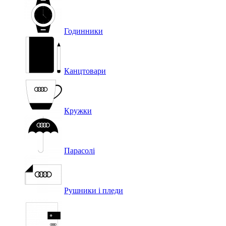
Годинники
Канцтовари
Кружки
Парасолі
Рушники і пледи