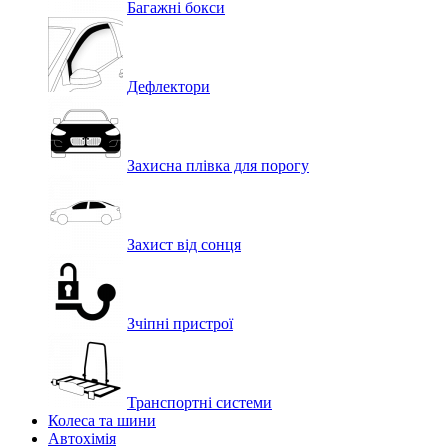
Багажні бокси
Дефлектори
Захисна плівка для порогу
Захист від сонця
Зчіпні пристрої
Транспортні системи
Колеса та шини
Автохімія