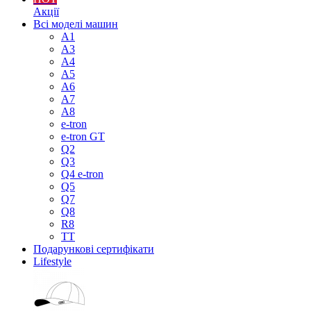
Акції
Всі моделі машин
A1
A3
A4
A5
A6
A7
A8
e-tron
e-tron GT
Q2
Q3
Q4 e-tron
Q5
Q7
Q8
R8
TT
Подарункові сертифікати
Lifestyle