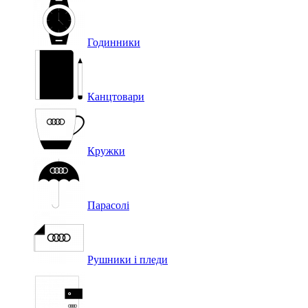
Годинники
Канцтовари
Кружки
Парасолі
Рушники і пледи