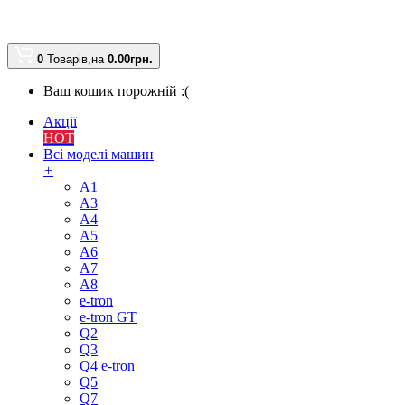
0
Товарів,
на
0.00
грн.
Ваш кошик порожній :(
Акції
HOT
Всі моделі машин
+
A1
A3
A4
A5
A6
A7
A8
e-tron
e-tron GT
Q2
Q3
Q4 e-tron
Q5
Q7