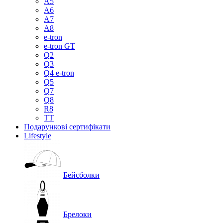
A5
A6
A7
A8
e-tron
e-tron GT
Q2
Q3
Q4 e-tron
Q5
Q7
Q8
R8
TT
Подарункові сертифікати
Lifestyle
Бейсболки
Брелоки