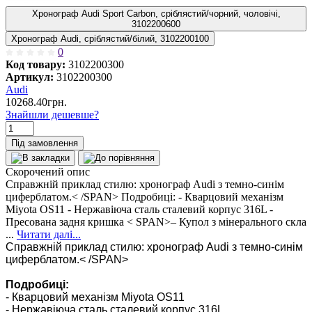
Хронограф Audi Sport Carbon, сріблястий/чорний, чоловічі,
3102200600
Хронограф Audi, сріблястий/білий, 3102200100
0
Код товару:
3102200300
Артикул:
3102200300
Audi
10268.40грн.
Знайшли дешевше?
Під замовлення
Скорочений опис
Справжній приклад стилю: хронограф Audi з темно-синім
циферблатом.< /SPAN> Подробиці: - Кварцовий механізм
Miyota OS11 - Нержавіюча сталь сталевий корпус 316L -
Пресована задня кришка < SPAN>– Купол з мінерального скла
...
Читати далі...
Справжній приклад стилю: хронограф Audi з темно-синім
циферблатом.
< /SPAN>
Подробиці:
- Кварцовий механізм Miyota OS11
- Нержавіюча сталь сталевий корпус 316L