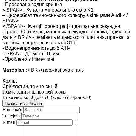
- Пресована задня кришка
< SPAN>
– Купол з мінерального скла K1
– Циферблат темно-синього кольору з кільцями Audi
< /
SPAN>
< /SPAN>
- Функції: хронограф, центральна секундна
стрілка, 60 хвилин, маленька секундна стрілка, індикація
дати
< BR / >
- ремінець міланського плетіння, пряжка та
застібка з нержавіючої сталі 316L
- Водонепроникність до 5 АТМ
< SPAN>
- Діаметр: 41 мм
- Зроблено в Німеччині
Матеріал :
< BR />
нержавіюча сталь
Колір:
Сріблястий, темно-синій
Немає запитань про цей товар.
Показано від 0 до 0 з 0 (всього сторінок: 0)
Написати запитання
Ваше ім'я
Телефон
E-mail