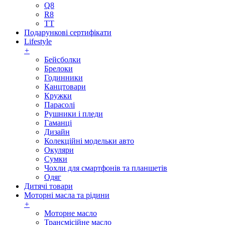
Q8
R8
TT
Подарункові сертифікати
Lifestyle
+
Бейсболки
Брелоки
Годинники
Канцтовари
Кружки
Парасолі
Рушники і пледи
Гаманці
Дизайн
Колекційні модельки авто
Окуляри
Сумки
Чохли для смартфонів та планшетів
Одяг
Дитячі товари
Моторні масла та рідини
+
Моторне масло
Трансмісійне масло