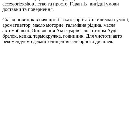
accessories.shop легко та просто. Гарантія, вигідні умови
доставки та повернення.
Склад новинок в наявності із категорії: автокилимки гумові,
ароматизатор, масло моторне, гальмівна рідина, масла
автомобільні. Оновлення Аксесуарів з логотипом Ауді:
брелок, кепка, термокружка, годинник. Для чистоти авто
рекомендуємо девайс очищення сенсорного дисплея.
Литі диски та колеса. Для дітей найкращі автокрісла.
Для поціновувачів модельного ряду Audi колекційні модельки
та дитячі машинки.
Низькі ціни на оригінал. В нас можна купити якісні аксесуари
Ауді з Німеччини.
audi-accessories.shop © 2026