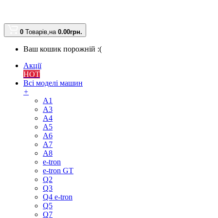
0
Товарів,
на
0.00
грн.
Ваш кошик порожній :(
Акції
HOT
Всі моделі машин
+
A1
A3
A4
A5
A6
A7
A8
e-tron
e-tron GT
Q2
Q3
Q4 e-tron
Q5
Q7