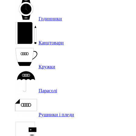
Годинники
Канцтовари
Кружки
Парасолі
Рушники і пледи