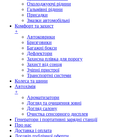
Охолоджуючі рідини
Гальмівні рідини
Присадки
Змазки автомобільні
Комфорт та захист
+
Автоковрики
Бризговики
Багажні бокси
Дефлектори
Захисна плівка для порогу
Захист від сонця
Зчіпні пристрої
Транспортні системи
Колеса та шини
Автохімія
+
Ароматизатори
Догляд та очищення зовні
Догляд салону
Очистка сенсорного дисплея
Генератори і портативні зарядні станції
Про нас
Доставка і оплата
Договір публічної оферти