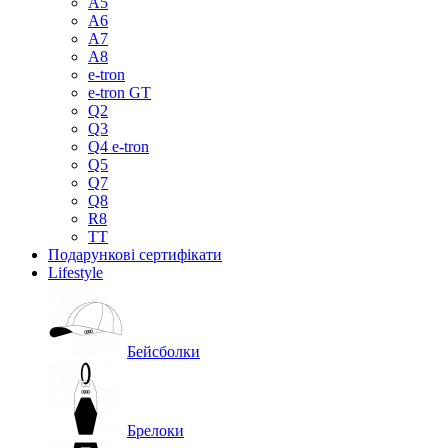
A5
A6
A7
A8
e-tron
e-tron GT
Q2
Q3
Q4 e-tron
Q5
Q7
Q8
R8
TT
Подарункові сертифікати
Lifestyle
Бейсболки
Брелоки