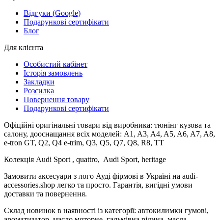
Відгуки (Google)
Подарункові сертифікати
Блог
Для клієнта
Особистий кабінет
Історія замовлень
Закладки
Розсилка
Повернення товару
Подарункові сертифікати
Офіційні оригінальні товари від виробника: тюнінг кузова та
салону, дооснащання всіх моделей: A1, A3, A4, A5, A6, A7, A8,
e-tron GT, Q2, Q4 e-trim, Q3, Q5, Q7, Q8, R8, TT
Колекція Audi Sport , quattro, Audi Sport, heritage
Замовити аксесуари з лого Ауді фірмові в Україні на audi-
accessories.shop легко та просто. Гарантія, вигідні умови
доставки та повернення.
Склад новинок в наявності із категорії: автокилимки гумові,
ароматизатор, масло моторне, гальмівна рідина, масла