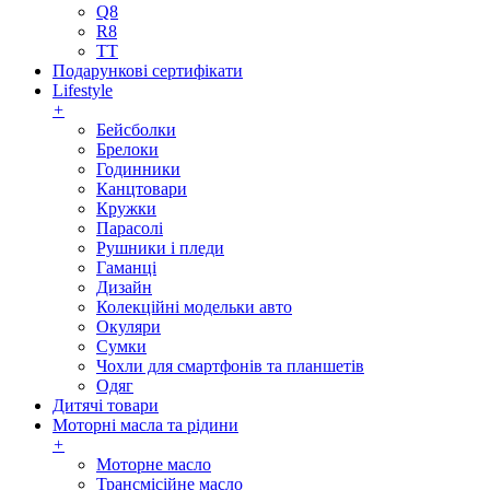
Q8
R8
TT
Подарункові сертифікати
Lifestyle
+
Бейсболки
Брелоки
Годинники
Канцтовари
Кружки
Парасолі
Рушники і пледи
Гаманці
Дизайн
Колекційні модельки авто
Окуляри
Сумки
Чохли для смартфонів та планшетів
Одяг
Дитячі товари
Моторні масла та рідини
+
Моторне масло
Трансмісійне масло